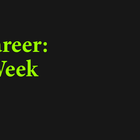
reer:
Week