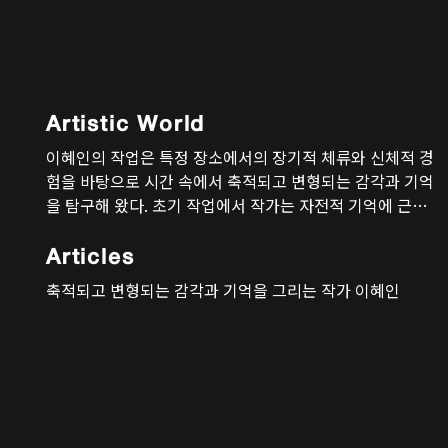
Artistic World
이혜인의 작업은 특정 장소에서의 장기적 체류와 신체적 경
험을 바탕으로 시간 속에서 축적되고 변형되는 감각과 기억
을 탐구해 왔다. 초기 작업에서 작가는 자전적 기억에 근거
한 풍경을 회화의 언어로 옮겼는데, 〈목수의 시간〉
(2008)과 〈비정한 세계〉(2008) 같은 작품들은 지역개발
Articles
에 의한 환경의 급진적 변화를 목도한 후 사라져가는 풍
축적되고 변형되는 감각과 기억을 그리는 작가 이혜인