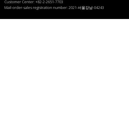
Customer Center: +82-2-2651-7703
Mail-order-sales registration number: 2021-서울강남-04243