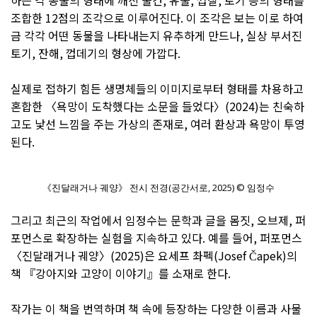
하는 각 동물의 형태에 깨진 물건, 유물, 껍질, 토기 등의 형태를
조합한 12점의 조각으로 이루어진다. 이 조각은 보는 이로 하여
금 각각 어떤 동물을 나타내는지 유추하게 만드나, 실상 부서진
토기, 잔해, 껍데기의 형상에 가깝다.
실제로 접하기 힘든 생명체들의 이미지로부터 형태를 차용하고
혼합한 〈욕망이 도착했다는 소문을 들었다〉(2024)는 친숙하
고도 낯선 느낌을 주는 가상의 존재로, 여러 환상과 욕망이 투영
된다.
《진달래거나 궤양》 전시 전경(공간서로, 2025) © 임정수
그리고 최근의 작업에서 임정수는 문학과 글을 몸짓, 오브제, 퍼
포먼스로 확장하는 실험을 지속하고 있다. 예를 들어, 퍼포먼스
〈진달래거나 궤양〉(2025)은 요세프 촤펙(Josef Čapek)의
책 『강아지와 고양이 이야기』를 소재로 한다.
작가는 이 책을 번역하며 책 속에 등장하는 다양한 이름과 사물