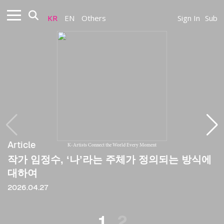
KR
EN
Others
Sign In
Sub
Article
Article
K-Artists Connect the World Every Moment
작가 임정수, ‘나’라는 주체가 정의되는 방식에
[논문(분석)] 현대 미술에서 갤러리에서 무대로
대하여
의 전환: 임정수의 퍼포먼스 〈모든 고래가 다
리를 가지지 않은 것은 아니다〉를 중심으로 한
2026.04.27
지각의 변형
2025
1
2