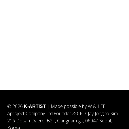
© 2026
| Made possible by W & LEE
K-ARTIST
Aproject Company Ltd.
Founder & CEO: Jay Jongho Kim
216 Dosan-Daero, B2F, Gangnam-gu, 06047 Seoul,
Korea