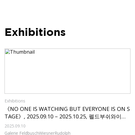
Exhibitions
Exhibitions
《NO ONE IS WATCHING BUT EVERYONE IS ON S
TAGE》, 2025.09.10 – 2025.10.25, 펠드부쉬와이즈
너루돌프
2025.09.10
Galerie FeldbuschWiesnerRudolph