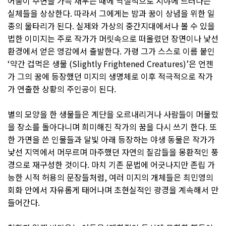
어둠이 주변을 가득 채우는 때에 역설적으로 시야에 드러나는
실체들을 상상한다. 따라서 그에게는 밤과 꿈이 상념을 위한 일
종의 울타리가 된다. 실제와 가상의 중간지대에서나 볼 수 있을
법한 이미지는 주로 작가가 머릿속으로 떠올렸던 장면이나 낯선
환경에서 얻은 영감에서 출발한다. 가령 그가 스스로 이름 붙인
‘약간 겁먹은 생물 (Slightly Frightened Creatures)’은 언젠
가 그의 꿈에 등장했던 미지의 생명체로 이후 적극적으로 작가
가 연출한 상황의 주인공이 된다.
별의 모양을 한 생물들은 계단을 오르내리거나 사람들이 머물렀
을 장소를 돌아다니며 희미해진 작가의 꿈을 다시 쓰기 한다. 또
한 가면을 쓴 인물들과 달빛 아래 등장하는 야생 동물은 작가가
낯선 지역에서 머무르며 마주했던 자연의 질감들을 몽환적인 풍
경으로 재구성한 것이다. 마치 기존 문법에 어긋나지만 존립 가
능한 시적 허용의 문장들처럼, 여러 미지의 개체들은 최민영의
회화 안에서 자유롭게 태어나며 초현실적인 광경을 계속해서 만
들어간다.