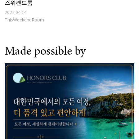
스위켄드룸
2023.04.14
ThisWeekendRoom
Made possible by