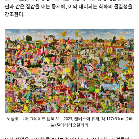
린과 같은 질감을 내는 동시에, 이와 대비되는 회화의 물질성을
강조한다.
노상호, 〈더 그레이트 챕북 3〉, 2023, 캔버스에 유채, 각 117x91cm (2패
널) ©아라리오갤러리