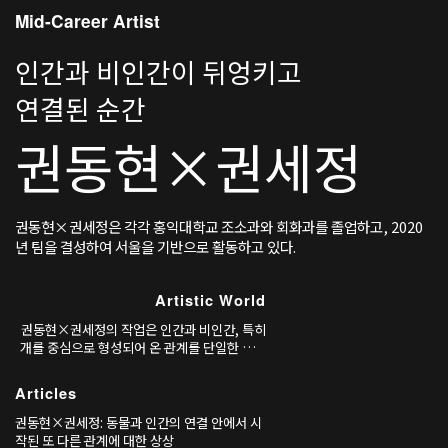
Mid-Career Artist
인간과 비인간이 뒤엉키고
연결된 순간
권동현×권세정
권동현×권세정은 각각 홍익대학교 조소과와 회화과를 졸업하고, 2020
년 팀을 결성하여 서울을 기반으로 활동하고 있다.
Artistic World
권동현×권세정의 작업은 인간과 비인간, 특히
개를 중심으로 형성되어 온 관계를 단일한 애정
서사나 윤리적 명제로 환원하지 않고, 제도·역
사·도시 환경 속에서 어떻게 만들어지고 변형되
Articles
어 왔는지를 추적하는 데서 출발한다.
권동현×권세정: 동물과 인간의 연결 안에서 시
작된 또 다른 관계에 대한 상상