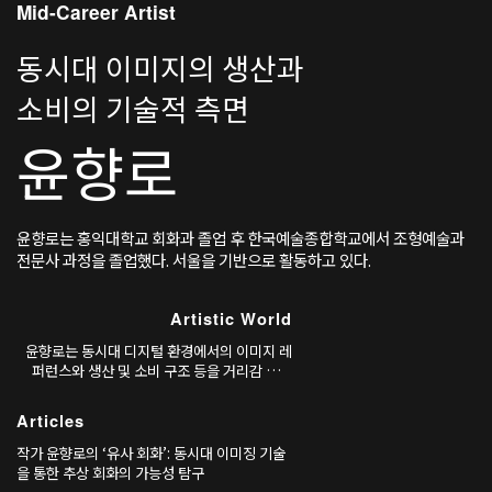
Mid-Career Artist
동시대 이미지의 생산과
소비의 기술적 측면
윤향로
윤향로는 홍익대학교 회화과 졸업 후 한국예술종합학교에서 조형예술과
전문사 과정을 졸업했다. 서울을 기반으로 활동하고 있다.
Artistic World
윤향로는 동시대 디지털 환경에서의 이미지 레
퍼런스와 생산 및 소비 구조 등을 거리감 있게
포착하며, 이를 추상회화의 새로운 가능성으로
확장해왔다. 대표작 중 하나인
Articles
'Screenshot'(2017) 연작은 일본 애니메이션
의 특정 장면을 캡처한 후 반복적인 편집을 거쳐
작가 윤향로의 ‘유사 회화’: 동시대 이미징 기술
비물질적 이미지를 낯
을 통한 추상 회화의 가능성 탐구