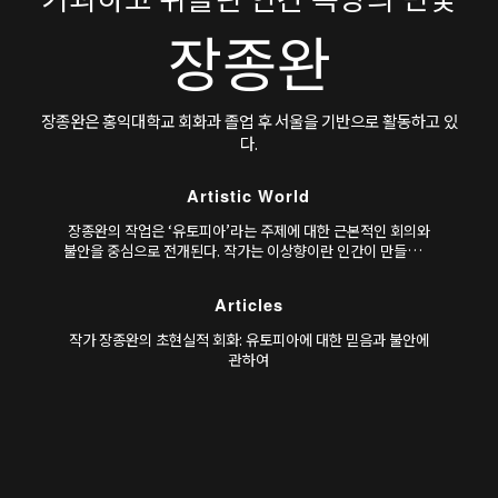
장종완
장종완은 홍익대학교 회화과 졸업 후 서울을 기반으로 활동하고 있
다.
Artistic World
장종완의 작업은 ‘유토피아’라는 주제에 대한 근본적인 회의와
불안을 중심으로 전개된다. 작가는 이상향이란 인간이 만들어낸
상상의 산물이자, 현실의 모순을 은폐하려는 수단일 수 있음을
지적하며, 과도하게 이상화된 풍경을 통해 오히려 불안과 허무
Articles
를 드러낸다.
작가 장종완의 초현실적 회화: 유토피아에 대한 믿음과 불안에
관하여