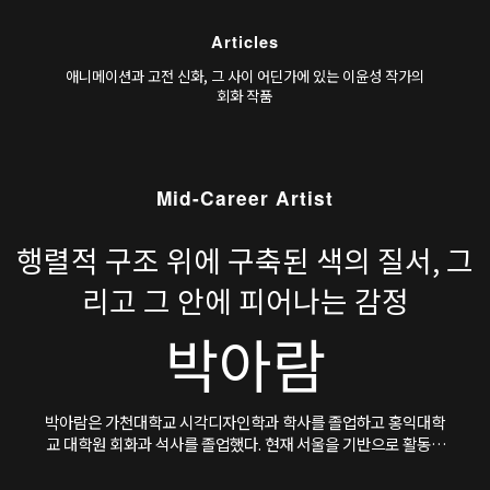
화와 서사를 모티프로 하는 창작 방식은 오래된 전략이고, 만화
장르나 망가/아니메라 불리는 일본의 대중문화를 적극적으로
Articles
수용하는 작업은 한국현대미술의 30~40대 작가들에게 흔히 보
이는 특징이다.
애니메이션과 고전 신화, 그 사이 어딘가에 있는 이윤성 작가의
회화 작품
Mid-Career Artist
행렬적 구조 위에 구축된 색의 질서, 그
리고 그 안에 피어나는 감정
박아람
박아람은 가천대학교 시각디자인학과 학사를 졸업하고 홍익대학
교 대학원 회화과 석사를 졸업했다. 현재 서울을 기반으로 활동하
고 있다.