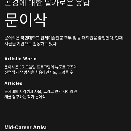
곤경에 대한 날카로운 응답
문이삭
문이삭은 국민대학교 입체미술전공 학부 및 동 대학원을 졸업했다. 현재
서울을 기반으로 활동하고 있다.
Artistic World
문이삭은 3D 모델링 프로그램의 뷰포트 구조와
산업적 제작 방식을 차용하면서도, 그것을 수작
업으로 재현하는 과정을 통해 조각이란 무엇인
가를 묻는다. 〈표준원형〉(2016)과 〈세례요
Articles
한의 두상〉(2016)은 기계적 데이터와 인간의
동시대의 시각성과 사물, 그리고 인간 사이의 관
신체를 병치시켜, 전통적 도상과 조형 실험 사이
계를 탐구하는 작가 문이삭
의 긴장을 드러냈다.
Mid-Career Artist