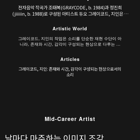
전자음악 작곡가 조태복(GRAYCODE, b. 1984)과 정진희
(jiiiiin, b. 1988)로 구성된 아티스트 듀오 그레이코드, 지인은 컴
퓨터를 이용한 사운드 작업을 기반으로 다른 장르의 예술과 상호
작용하는 사운드-미디어 작품을 제작해 왔다.
Artistic World
그레이코드, 지인의 작업은 소리를 단순한 재현 수단이 아
니라, 존재와 시간, 감각이 구성되는 현상으로 다루는 데
서 출발한다. 인천아트플랫폼에서 선보인 첫 공동작업인
〈#include red〉(2016)은 “빨강색은 무슨 소리일까?”라는
Articles
질문을 통해 색과 소리의 주파수를 대응시키며, 인간이 감
각할 수 있는 영역과 불가시적 영역 사이의 경계를 탐구했
그레이코드, 지인: 존재와 시간, 감각이 구성되는 현상으로서의
다. 이를 통해 작가는 주파수와 진동, 파장과 같
소리
Mid-Career Artist
날마다 마주하는 이미지 조각