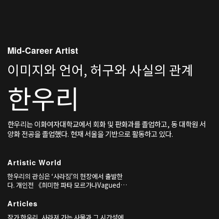
비스하듯
Mid-Career Artist
이미지와 언어, 허구와 사실의 관계
한우리
한우리는 이화여자대학교에서 회화 및 판화과를 졸업하고, 동 대학원 서
양화 전공을 졸업했다. 현재 서울을 기반으로 활동하고 있다.
Artistic World
한우리의 관심은 ‘사라짐’의 현장에서 출발한
다. 개인전 《희미한 파타 모르가나Vagued
Fata Morgana》(청주미술창작스튜디오,
2020)에서 그는 일련의 장면들을 통해 “존재하
Articles
는 것과 지각되는 것의 경계”에 놓인 희미한 광
작가 한우리, 사라져 가는 사물과 그 시간성에