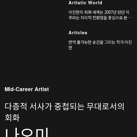
Artistic World
이진한의 회화 세계는 2007년 런던 이
주라는 지리적 전환점을 중심으로 본격
적으로 형성되었다. 초기 작업의 원동력
은 비교적 명확했다. 외국어 속에서 느
Articles
끼는 언어적 단절, 사랑하는 이들과의
이별에서 비롯된 외로움, 그리고 그 감
번역 불가능한 순간을 그리는 작가 이진
정들을 말로 정확히 표현할 수 없다는
한
절박함이었다.
Mid-Career Artist
다층적 서사가 중첩되는 무대로서의
회화
나오미