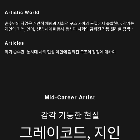
Artistic World
손수민의 작업은 개인적 체험과 사회적 구조 사이의 균열에서 출발한다. 작가는
개인의 기억, 언어, 신념 체계를 통해 동시대 사회의 감춰진 작동 원리를 탐색하
며, 그것이 일상 속에서 어떤 정동으로 드러나는지를 관찰한다. 초기작 〈3개의
스마트폰, 24개의 충전기와 4개의 콘센트〉(2018)는 시리아 난민의 스마트폰
Articles
충전 장면에서 비롯된 작업으로, ‘타자’에 대한 막연한 편견을 되돌아보게 만든
다. 작가는
작가 손수민, 동시대 사회 현상 이면에 감춰진 구조와 감정에 대하여
Mid-Career Artist
감각 가능한 현실
그레이코드, 지인