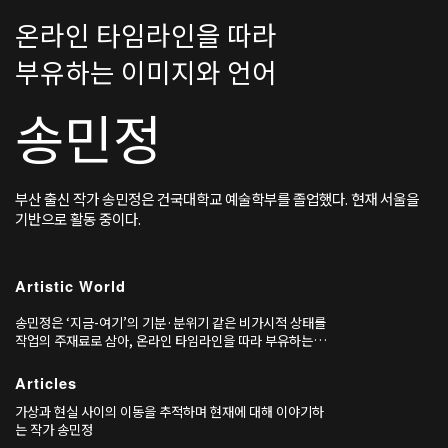
온라인 타임라인을 따라
부유하는 이미지와 언어
송민정
부산 출신 작가 송민정은 건국대학교 예술학부를 졸업했다. 현재 서울을
기반으로 활동 중이다.
Artistic World
송민정은 ‘지금-여기’의 기분·분위기 같은 비가시적 상태를
작업의 주재료로 삼아, 온라인 타임라인을 따라 부유하는 이
미지·언어를 포획하고 재배치한다. 영화·드라마 티저와 광
고의 어법을 전유한 〈DOUBLE DEEP HOT SUGAR -
Articles
the Romance of Story〉 (-2017)와 〈CREAM,
가상과 현실 사이의 이동을 추적하며 현재에 대해 이야기하
CREAM ORANGE〉(2017), 〈“Est-ce vraiment
는 작가 송민정
nécessaire?”〉(2017) 등은 실재 상품이 아닌 ‘무드’를 서