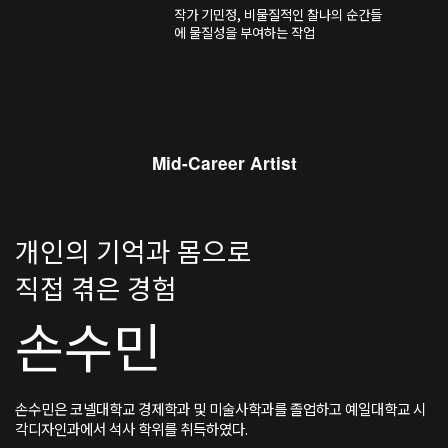
닥에 예상치 못한 모양으로 내려앉았고,
작가 기민정, 비물질적인 찰나의 순간들
창가에 붙여 둔 그림은 종이의 투과성으
에 물질성을 부여하는 작업
로 인해 벽에 회화적인 잔상을 남겼다.
Mid-Career Artist
개인의 기억과 몸으로
직접 겪은 경험
손수민
손수민은 코넬대학교 경제학과 및 미술사학과를 졸업하고 예일대학교 시
각디자인과에서 석사 학위를 취득하였다.