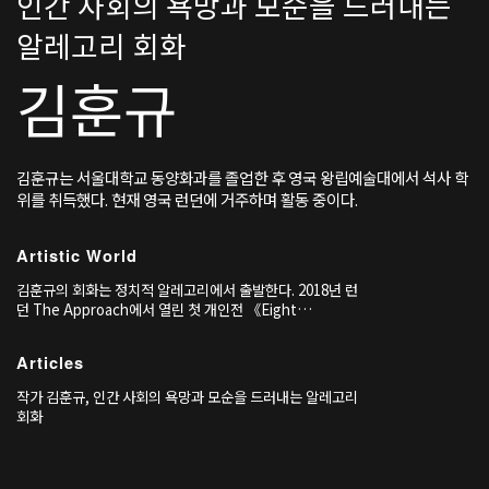
인간 사회의 욕망과 모순을 드러내는
알레고리 회화
김훈규
김훈규는 서울대학교 동양화과를 졸업한 후 영국 왕립예술대에서 석사 학
위를 취득했다. 현재 영국 런던에 거주하며 활동 중이다.
Artistic World
김훈규의 회화는 정치적 알레고리에서 출발한다. 2018년 런
던 The Approach에서 열린 첫 개인전 《Eight
Universes and The Machine》(The Approach, 런던,
2018)에서 그는 여덟 개의 평행 우주를 여덟 점의 회화에 걸
Articles
쳐 창조하며, 그 세계들을 하나의 거대한 기계 — 신자유주
의적 자본주의 — 가 통제하는 구조로 상상했다.
작가 김훈규, 인간 사회의 욕망과 모순을 드러내는 알레고리
회화