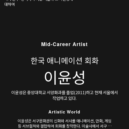
경을 더디게 응시하게 한다. 정물처럼 배열된 과
대하여
일, 녹아내리는 초, 끓는 포트는 물질이 변하는
시간을 은유하고
Mid-Career Artist
한국 애니메이션 회화
이윤성
이윤성은 중앙대학교 서양화과를 졸업(2011)하고 현재 서울에서
작업하고 있다.
Artistic World
이윤성은 서구문화권의 신화와 서사를 애니메이션, 만화, 게임
등 서브컬쳐와 결합하여 회화를 창작한다. 미술사에서 서구 신