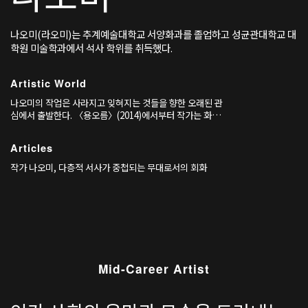
나오미(라오미)는 추계예술대학교 서양화과를 졸업하고 성균관대학교 대
학원 미술학과에서 석사 학위를 취득했다.
Artistic World
나오미의 작업은 사라지고 잊혀지는 것들을 향한 오래된 관
심에서 출발한다. 〈용오름〉(2014)에서부터 작가는 화면
가득 상징과 기호를 채워 넣으며, 세월호 참사처럼 동시대를
관통한 사건의 흔적을 아주 작은 리본 하나로 남기는 방식을
Articles
택했다.
작가 나오미, 다층적 서사가 중첩되는 무대로서의 회화
Mid-Career Artist