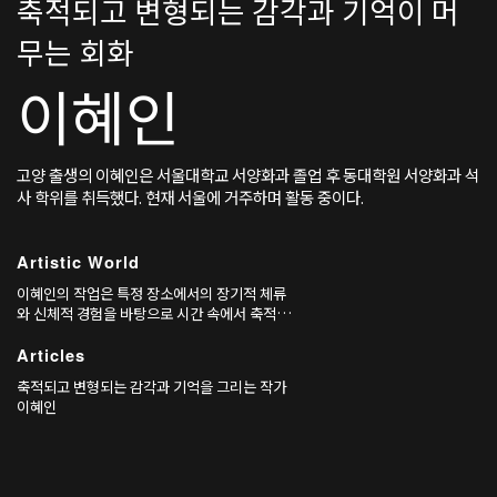
축적되고 변형되는 감각과 기억이 머
무는 회화
이혜인
고양 출생의 이혜인은 서울대학교 서양화과 졸업 후 동대학원 서양화과 석
사 학위를 취득했다. 현재 서울에 거주하며 활동 중이다.
Artistic World
이혜인의 작업은 특정 장소에서의 장기적 체류
와 신체적 경험을 바탕으로 시간 속에서 축적되
고 변형되는 감각과 기억을 탐구해 왔다. 초기
작업에서 작가는 자전적 기억에 근거한 풍경을
Articles
회화의 언어로 옮겼는데, 〈목수의 시간〉
축적되고 변형되는 감각과 기억을 그리는 작가
(2008)과 〈비정한 세계〉(2008) 같은 작품들
이혜인
은 지역개발에 의한 환경의 급진적 변화를 목도
한 후 사라져가는 풍