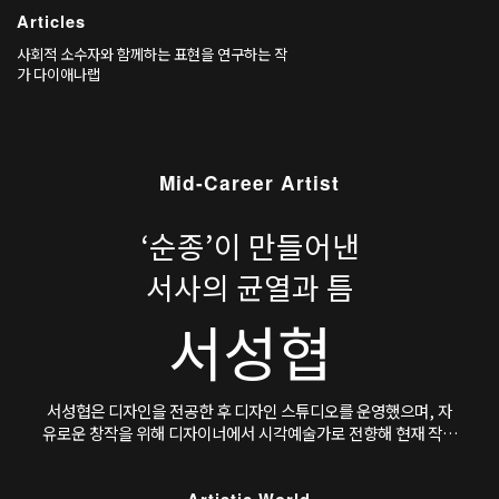
어컨셔스’로 확장된다. 출발점인 ‘차별없는가
Articles
게’(2018–)은 노들장애인야학에서 체감한 차별
과 외부 동선의 불평등을 지역의 지도로 번역하
사회적 소수자와 함께하는 표현을 연구하는 작
며
가 다이애나랩
Mid-Career Artist
‘순종’이 만들어낸
서사의 균열과 틈
서성협
서성협은 디자인을 전공한 후 디자인 스튜디오를 운영했으며, 자
유로운 창작을 위해 디자이너에서 시각예술가로 전향해 현재 작가
로 활동 중이다. 현재 서울을 기반으로 활동한다,