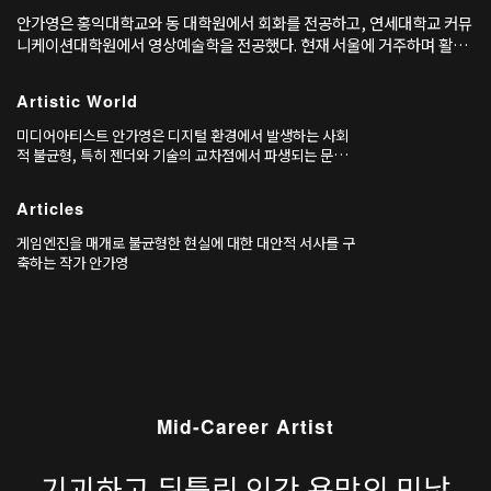
안가영은 홍익대학교와 동 대학원에서 회화를 전공하고, 연세대학교 커뮤
니케이션대학원에서 영상예술학을 전공했다. 현재 서울에 거주하며 활동
하고 있다.
Artistic World
미디어아티스트 안가영은 디지털 환경에서 발생하는 사회
적 불균형, 특히 젠더와 기술의 교차점에서 파생되는 문제의
식에 집중해 왔다. 〈헤르메스의 상자〉(2016–2018)는 정
보의 전달과 왜곡이라는 메타포를 통해 인터넷 환경에서 여
Articles
성과 소수자가 겪는 경험을 은유적으로 재현하며, 가상공간
에서의 탈주와 저항 가능성을 탐색한다.
게임엔진을 매개로 불균형한 현실에 대한 대안적 서사를 구
축하는 작가 안가영
Mid-Career Artist
기괴하고 뒤틀린 인간 욕망의 민낯