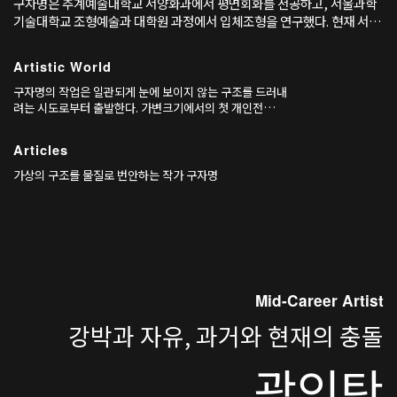
구자명은 추계예술대학교 서양화과에서 평면회화를 전공하고, 서울과학
기술대학교 조형예술과 대학원 과정에서 입체조형을 연구했다. 현재 서울
을 기반으로 활동 중이다.
Artistic World
구자명의 작업은 일관되게 눈에 보이지 않는 구조를 드러내
려는 시도로부터 출발한다. 가변크기에서의 첫 개인전
《PBB》(2018)에서 그는 소프트웨어의 프로세스를 전시
장에 옮기며, 하드웨어와 소프트웨어 사이의 경계가 어떻게
Articles
서로를 반영하고 교란할 수 있는지 탐구했다. 가상의 코드가
곧 물리적 공간의 구조가 되고, 데이터화된 신체는 미래 사
가상의 구조를 물질로 번안하는 작가 구자명
회에서 하나의 새로운 개체로 작동할 수 있다는 상상은 초기
부터 그의 세계를 관통한다.
Mid-Career Artist
강박과 자유, 과거와 현재의 충돌
곽인탄