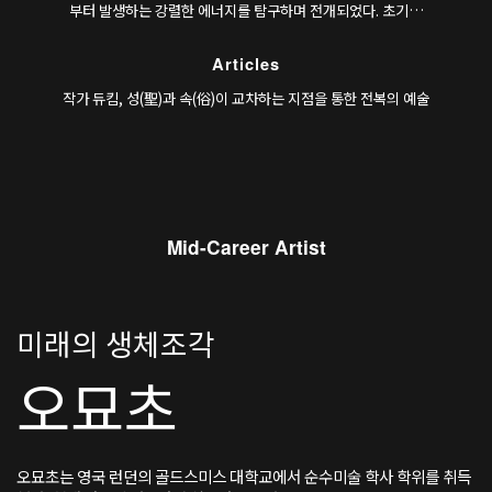
부터 발생하는 강렬한 에너지를 탐구하며 전개되었다. 초기작
〈내가 조금 더 설렐 수 있게 ♡ Purple Kiss〉(2018)에서는
샤먼이자 K-pop 아이돌 자아인 호니허니듀
Articles
(HornyHoneydew)를 통해 호모 사피엔스가 포스트휴먼으로
진화하는 과정을 그리며, 젠더·섹슈얼리티·종교·과학의 교차
작가 듀킴, 성(聖)과 속(俗)이 교차하는 지점을 통한 전복의 예술
지점을 탐색했다.
Mid-Career Artist
미래의 생체조각
오묘초
오묘초는 영국 런던의 골드스미스 대학교에서 순수미술 학사 학위를 취득